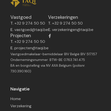
Vastgoed
Verzekeringen
T.
+32 9 274 50 50
T.
+32 9 274 50 50
E.
vastgoed@taqi.be
E.
verzekeringen@taqi.be
Projecten
T.
+32 9 274 50 50
E.
projecten@taqi.be
Vastgoedmakelaar-bemiddelaar BIV België BIV 517.157
Ondernemingsnummer: BTW-BE 0763.741.475
BA en borgstelling via NV AXA Belgium (polisnr.
730.390.160)
Navigatie
Home
Verzekering