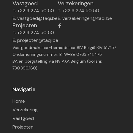
Vastgoed
Verzekeringen
T.
+32 9 274 50 50
T.
+32 9 274 50 50
E.
vastgoed@taqi.be
E.
verzekeringen@taqi.be
Projecten
T.
+32 9 274 50 50
E.
projecten@taqi.be
Vastgoedmakelaar-bemiddelaar BIV België BIV 517.157
Ondernemingsnummer: BTW-BE 0763.741.475
BA en borgstelling via NV AXA Belgium (polisnr.
730.390.160)
Navigatie
Home
Verzekering
Vastgoed
Projecten