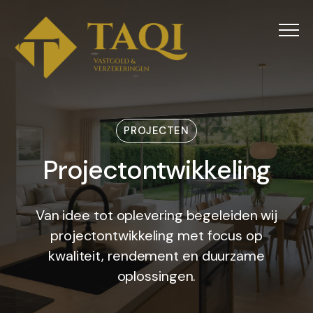
Menu
PROJECTEN
Projectontwikkeling
P
r
o
j
e
c
t
o
n
t
w
i
k
k
e
l
i
n
g
Van idee tot oplevering begeleiden wij
projectontwikkeling met focus op
kwaliteit, rendement en duurzame
oplossingen.