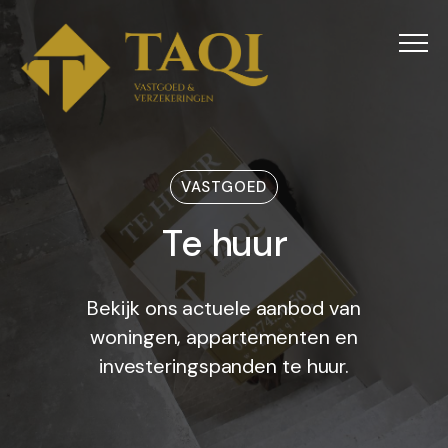
Menu
VASTGOED
Te huur
T
e
h
u
u
r
Bekijk ons actuele aanbod van
woningen, appartementen en
investeringspanden te huur.