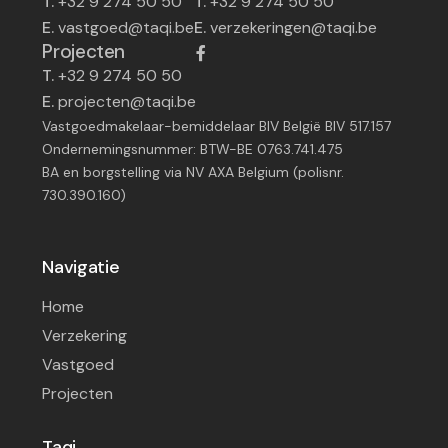
T.
+32 9 274 50 50
T.
+32 9 274 50 50
E.
vastgoed@taqi.be
E.
verzekeringen@taqi.be
Projecten
T.
+32 9 274 50 50
E.
projecten@taqi.be
Vastgoedmakelaar-bemiddelaar BIV België BIV 517.157
Ondernemingsnummer: BTW-BE 0763.741.475
BA en borgstelling via NV AXA Belgium (polisnr.
730.390.160)
Navigatie
Home
Verzekering
Vastgoed
Projecten
Taqi