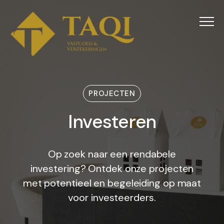
Menu
PROJECTEN
Investeren
I
n
v
e
s
t
e
r
e
n
Op zoek naar een rendabele
investering? Ontdek onze projecten
met potentieel en begeleiding op maat
voor investeerders.