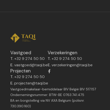
Vastgoed
Verzekeringen
T.
+32 9 274 50 50
T.
+32 9 274 50 50
E.
vastgoed@taqi.be
E.
verzekeringen@taqi.be
Projecten
T.
+32 9 274 50 50
E.
projecten@taqi.be
Vastgoedmakelaar-bemiddelaar BIV België BIV 517.157
Ondernemingsnummer: BTW-BE 0763.741.475
BA en borgstelling via NV AXA Belgium (polisnr.
730.390.160)