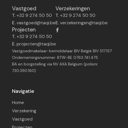
Vastgoed
Verzekeringen
T.
+32 9 274 50 50
T.
+32 9 274 50 50
E.
vastgoed@taqi.be
E.
verzekeringen@taqi.be
Projecten
T.
+32 9 274 50 50
E.
projecten@taqi.be
Vastgoedmakelaar-bemiddelaar BIV België BIV 517.157
Ondernemingsnummer: BTW-BE 0763.741.475
BA en borgstelling via NV AXA Belgium (polisnr.
730.390.160)
Navigatie
Home
Verzekering
Vastgoed
Projecten