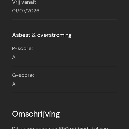
Vrij vanaf:
01/07/2026
Asbest & overstroming
P-score:
A
G-score:
A
Omschrijving
Dit ruime pand van 650 m² biedt tal van