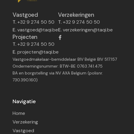
Vastgoed
Verzekeringen
T.
+32 9 274 50 50
T.
+32 9 274 50 50
E.
vastgoed@taqi.be
E.
verzekeringen@taqi.be
Projecten
T.
+32 9 274 50 50
E.
projecten@taqi.be
Vastgoedmakelaar-bemiddelaar BIV België BIV 517.157
Ondernemingsnummer: BTW-BE 0763.741.475
BA en borgstelling via NV AXA Belgium (polisnr.
730.390.160)
Navigatie
Home
Verzekering
Vastgoed